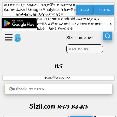
ይህ ድር ጣቢያ አስፈላጊ ኩኪዎችን ይጠቀማል።
ተቀበል
አትቀበል
በእርስዎ ፈቃድ፣ Google Analytics ኩኪዎችን
ለስታቲስቲክስ እናስቀምጣለን።
ይህ ድህረ ገጽ በ android መተግበሪያ ላይ
ገጽ
የተሻለ ልምድ አለው። =>
አንድሮይድ ውስጥ
x
ፍጠር
ክፈት
|
አሁን ያውርዱት!
Slzii.com ፈልግ
ቡድን
ይፍጠሩ
ዜና
መጣጥፎች
ተጨማሪ ዜና >>
አጀንዳ
ከ Google ጋር ይቀጥሉ
መዝናኛ
Slzii.com ድሩን ይፈልጉ
ማህበራዊ
አውታረ
መረብ