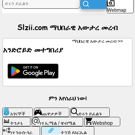
Webmap
ዜና
Slzii.com ማህበራዊ አውታረ መረብ
ነፃ
አዶዎች
ማህበራዊ አውታረ መረብ >>
አንድሮይድ መተግበሪያ
ውይይት
ጂፒቲ
ዊኪ
እውቂያዎች
ምን እየሰራህ ነው፧
ጨዋታዎች
አገናኞች
ጨዋታዎች
ድሩን ይፈልጉ
ድሩን
ትንታኔ
ነፃ ኢሜል / ዌብሜል
Webshop
ይፈልጉ
ነፃ ንዑስ-ጎራ
ትንሽ ዩአርኤል