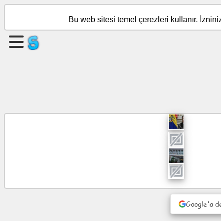
Bu web sitesi temel çerezleri kullanır. İznin
Sayfa
oluştur
Grup
oluştur
Nesne
Gündem
Eğlence
Sosyal
Google'a d
ağ