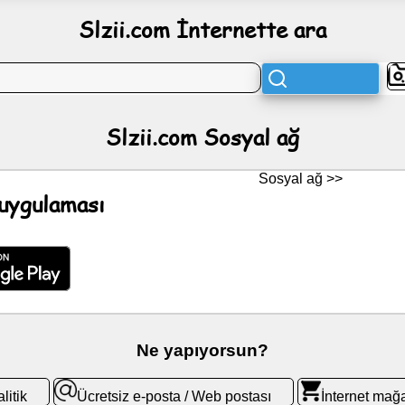
Slzii.com İnternette ara
Slzii.com Sosyal ağ
Sosyal ağ >>
uygulaması
Ne yapıyorsun?
litik
Ücretsiz e-posta / Web postası
İnternet mağ