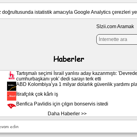
iz doğrultusunda istatistik amacıyla Google Analytics çerezleri yer
Slzii.com Aramak
Haberler
Tartışmalı seçimi İsrail yanlısı aday kazanmıştı: 'Devred
cumhurbaşkanı yok' dedi sarayı terk etti
ABD Kolombiya’ya 1 milyar dolarlık güvenlik yardımı pla
İtirafçılık çok kârlı iş
Benfica Pavlidis için çılgın bonservis istedi
Daha Haberler >>
evam edin