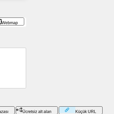
Webmap
azası
Ücretsiz alt alan
Küçük URL