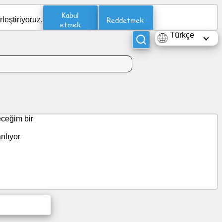
Kabul
Reddetmek
leştiriyoruz.
etmek
Türkçe
eceğim bir
nlıyor