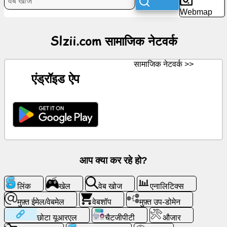
Webmap
समाचार
Slzii.com सामाजिक नेटवर्क
निःशुल्क
चिह्न
सामाजिक नेटवर्क >>
एंड्रॉइड ऐप
चैटजीपीटी
विकि
संपर्क
खेल
आप क्या कर रहे हो?
वेब
लिंक
खेल
वेब खोज
एनालिटिक्स
खोज
मुफ़्त ईमेल/वेबमेल
वेबशॉप
मुफ़्त उप-डोमेन
छोटा यूआरएल
चैटजीपीटी
औजार
मुफ़्त