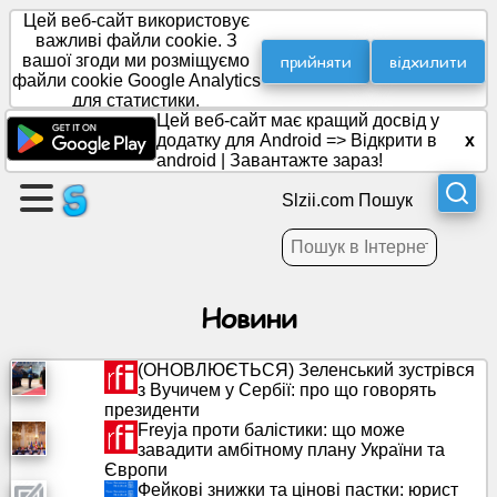
Цей веб-сайт використовує
важливі файли cookie. З
прийняти
відхилити
вашої згоди ми розміщуємо
файли cookie Google Analytics
Створити
для статистики.
сторінку
Цей веб-сайт має кращий досвід у
додатку для Android =>
Відкрити в
x
android
|
Завантажте зараз!
Створити
групу
Slzii.com Пошук
статті
Новини
Порядок
денний
(ОНОВЛЮЄТЬСЯ) Зеленський зустрівся
з Вучичем у Сербії: про що говорять
президенти
Розваги
Freyja проти балістики: що може
завадити амбітному плану України та
Європи
Соціальна
Фейкові знижки та цінові пастки: юрист
мережа