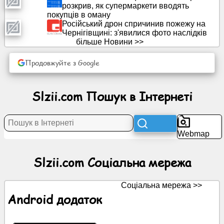
розкрив, як супермаркети вводять
покупців в оману
Російський дрон спричинив пожежу на
Новини
Чернігівщині: з'явилися фото наслідків
більше Новини >>
Безкоштовні
іконки
Продовжуйте з Google
ChatGPT
Slzii.com Пошук в Інтернеті
Wiki
Webmap
Контакти
Slzii.com Соціальна мережа
Ігри
Соціальна мережа >>
Пошук
Android додаток
в
Інтернеті