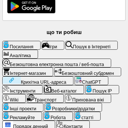
Безкоштовна
електронна
пошта
/
веб-
що ти робиш
пошта
Посилання
Ігри
Пошук в Інтернеті
Аналітика
Аналітика
Безкоштовна електронна пошта / веб-пошта
Інтернет-
магазин
Інтернет-магазин
Безкоштовний субдомен
Крихітна URL-адреса
ChatGPT
Розробники/
Інструменти
Веб-каталог
Пошук IP
додатки
Wiki
Транспорт
Прихована вікі
Інструменти
Інші проекти
Розробники/додатки
Рекламуйте
Робота
статті
Робота
Порядок денний
Контакти