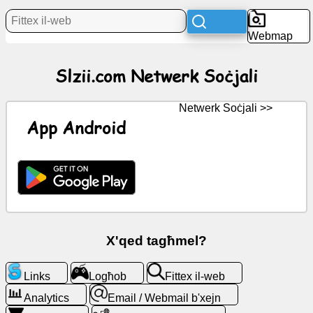
Aħbarijiet
Webmap
Ikoni
Slzii.com Netwerk Soċjali
b'xejn
ChatGPT
Netwerk Soċjali >>
App Android
Wiki
Kuntatti
Logħob
X'qed tagħmel?
Fittex
il-
Links
Logħob
Fittex il-web
web
Analytics
Email / Webmail b'xejn