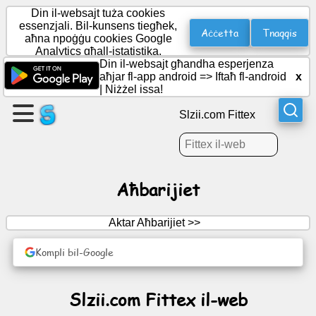
Din il-websajt tuża cookies
essenzjali. Bil-kunsens tiegħek,
Aċċetta
Tnaqqis
aħna npoġġu cookies Google
Analytics għall-istatistika.
Oħloq
Din il-websajt għandha esperjenza
paġna
aħjar fl-app android =>
Iftaħ fl-android
x
|
Niżżel issa!
Oħloq
Slzii.com Fittex
grupp
Artikoli
Aħbarijiet
Aġenda
Aktar Aħbarijiet >>
Divertiment
Kompli bil-Google
Netwerk
Slzii.com Fittex il-web
Soċjali