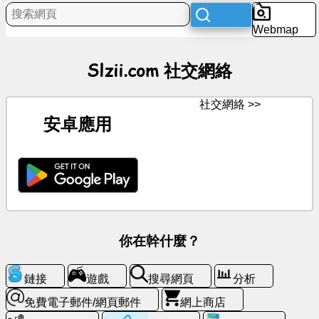
程
Webmap
娛
樂
Slzii.com 社交網絡
社
社交網絡 >>
交
安卓應用
網
絡
消
息
免
你在幹什麼？
費
圖
示
鏈接
遊戲
搜尋網頁
分析
免費電子郵件/網頁郵件
網上商店
聊