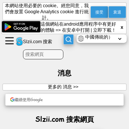
本網站使用必要的 cookie。經您同意，我
接受
衰退
們會放置 Google Analytics cookie 進行統
計。
這個網站在android應用程序中有更好
建
x
的體驗 =>
在安卓中打開
|
立即下載！
立
中國傳統的）
頁
Slzii.com 搜索
面
建
立
消息
群
組
更多的 消息 >>
繼續使用Google
文
章
Slzii.com 搜索網頁
議