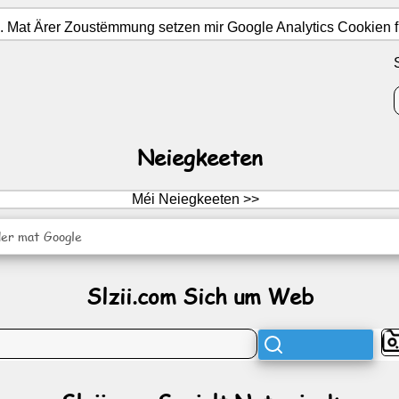
Mat Ärer Zoustëmmung setzen mir Google Analytics Cookien fir
Neiegkeeten
Méi Neiegkeeten >>
er mat Google
Slzii.com Sich um Web