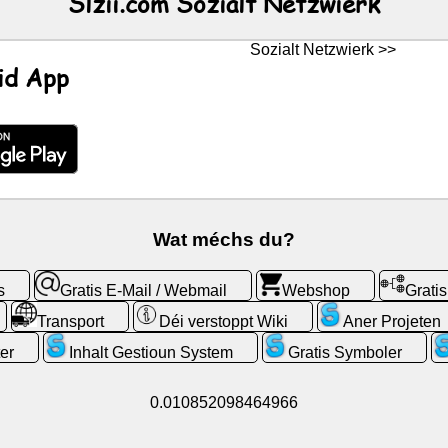
Slzii.com Sozialt Netzwierk
Sozialt Netzwierk >>
id App
Wat méchs du?
s
Gratis E-Mail / Webmail
Webshop
Grati
Transport
Déi verstoppt Wiki
Aner Projeten
er
Inhalt Gestioun System
Gratis Symboler
0.010852098464966