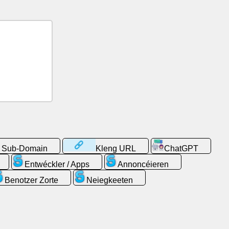
s Sub-Domain
Kleng URL
ChatGPT
Entwéckler / Apps
Annoncéieren
Benotzer Zorte
Neiegkeeten