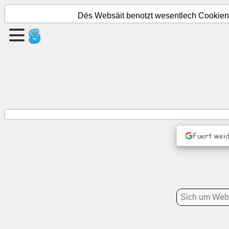
Dës Websäit benotzt wesentlech Cookien. 
Schafen
eng
Säit
Grupp
erstellen
Fuert weid
Artikelen
Agenda
Ënnerhaalung
Sozialt
Netzwierk