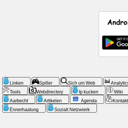
Neiegkeeten
Andro
Gratis
Symboler
ChatGPT
Wiki
Kontakter
Linken
Spiller
Sich um Web
Analytic
Tools
Webdirectory
Ip kucken
Wiki
Spiller
Aarbecht
Artikelen
Agenda
Kontakt
Sich
Ënnerhaalung
Sozialt Netzwierk
um
Web