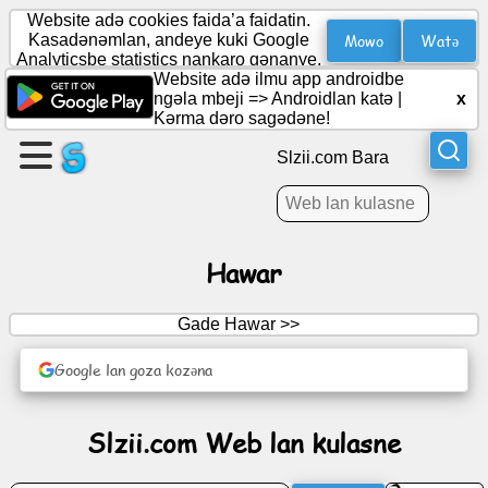
Website adə cookies faida’a faidatin.
Mowo
Watə
Kasadənəmlan, andeye kuki Google
Analyticsbe statistics nankaro gənanye.
Website adə ilmu app androidbe
Warak
ngəla mbeji =>
Androidlan katə
|
x
kunkunne
Kǝrma dǝro sagǝdǝne!
Slzii.com Bara
Karapka
kunkunne
Hawar
Hawarra
Gade Hawar >>
Agenda
Google lan goza kozəna
Soto
Slzii.com Web lan kulasne
Layi
jamaye