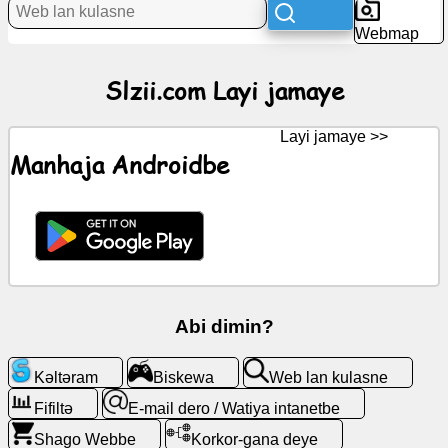
Hawar
Webmap
Icons
Slzii.com Layi jamaye
kəske
Layi jamaye >>
ZandeGPT
Manhaja Androidbe
Wiki
Kǝla
kǝlta
Abi dimin?
Biskewa
Kǝltǝram
Biskewa
Web lan kulasne
Web
lan
Fifiltə
E-mail dero / Watiya intanetbe
kulasne
Shago Webbe
Korkor-gana deye