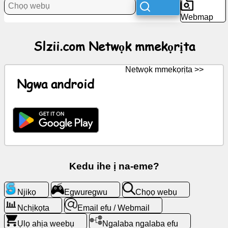
Akụkọ
Webmap
Akara
Slzii.com Netwọk mmekọrịta
ngosi
efu
Netwọk mmekọrịta >>
Ngwa android
Kpaa
GPT
Wiki
Ndi
ana-
Kedu ihe ị na-eme?
akpo
Njikọ
Egwuregwu
Chọọ webụ
Egwuregwu
Nchịkọta
Email efu / Webmail
Ụlọ ahịa weebụ
Ngalaba ngalaba efu
Chọọ