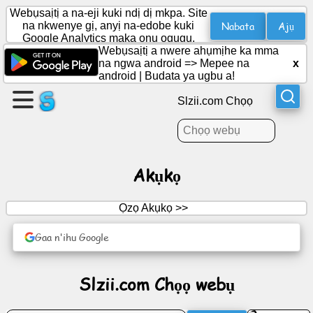
Webụsaịtị a na-eji kuki ndị dị mkpa. Site
Nabata
Ajụ
na nkwenye gị, anyị na-edobe kuki
Google Analytics maka ọnụ ọgụgụ.
Webụsaịtị a nwere ahụmịhe ka mma
Mepụta
na ngwa android =>
Mepee na
x
ibe
android
|
Budata ya ugbu a!
Slzii.com Chọọ
Mepụta
otu
Akụkọ
Akụkọ
Ọzọ Akụkọ >>
Agenda
Gaa n'ihu Google
Ntụrụndụ
Slzii.com Chọọ webụ
Netwọk
mmekọrịta